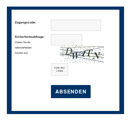
Zugangscode:
Sicherheitsabfrage:
(Geben Sie die
nebenstehenden
Zeichen ein)
CODE NEU
LADEN