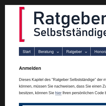
ver.di-Beratung für Solo-Selbstständige – praxisnah und individu
selbststaendigen.info
Start
Beratung
Ratgeber
Honor
Anmelden
Dieses Kapitel des "Ratgeber Selbstständige" der m
können, müssen Sie nachweisen, dass Sie einen Zu
besitzen, können Sie
hier
Ihren persönlichen Code be