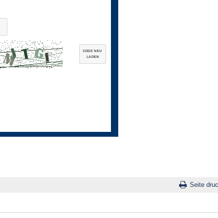
CODE NEU
LADEN
Seite dru