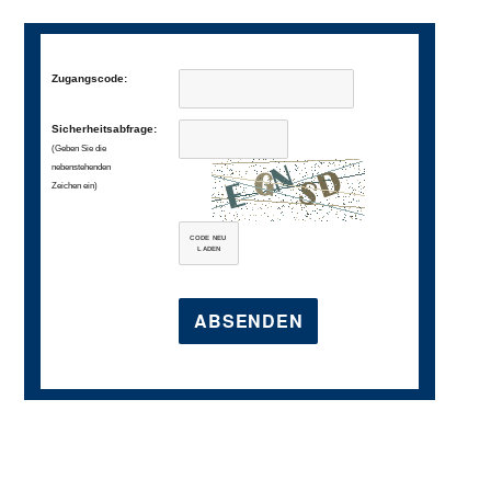
Zugangscode:
Sicherheitsabfrage:
(Geben Sie die
nebenstehenden
Zeichen ein)
CODE NEU
LADEN