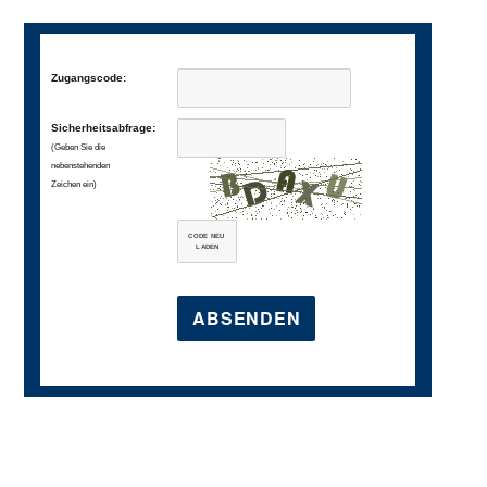
Zugangscode:
Sicherheitsabfrage:
(Geben Sie die
nebenstehenden
Zeichen ein)
CODE NEU
LADEN