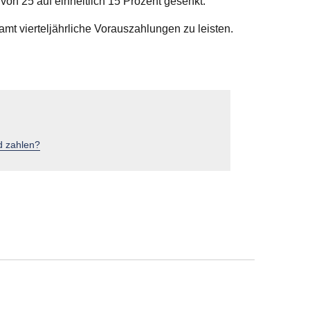
von 25 auf einheitlich 15 Prozent gesenkt.
mt vierteljährliche Vorauszahlungen zu leisten.
d zahlen?