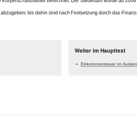
 Körperschaftssteuer berechnet. Der Steuertarif wurde ab 2008 
h abzugeben; bis dahin sind nach Festsetzung durch das Finanza
Weiter im Haupttext
Einkommensteuer im Auslan