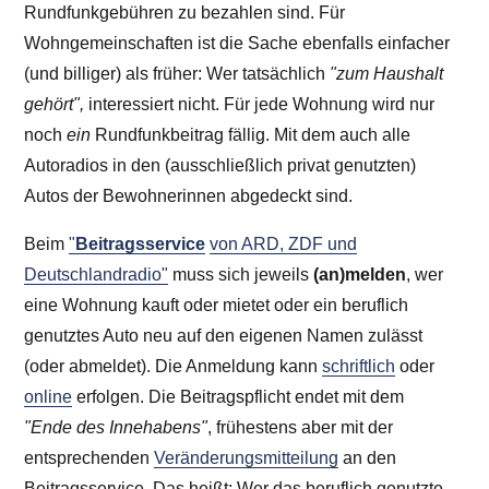
Rundfunkgebühren zu bezahlen sind. Für
Wohngemeinschaften ist die Sache ebenfalls einfacher
(und billiger) als früher: Wer tatsächlich
"zum Haushalt
gehört",
interessiert nicht. Für jede Wohnung wird nur
noch
ein
Rundfunkbeitrag fällig. Mit dem auch alle
Autoradios in den (ausschließlich privat genutzten)
Autos der Bewohnerinnen abgedeckt sind.
Beim
"
Beitragsservice
von ARD, ZDF und
Deutschlandradio"
muss sich jeweils
(an)melden
, wer
eine Wohnung kauft oder mietet oder ein beruflich
genutztes Auto neu auf den eigenen Namen zulässt
(oder abmeldet). Die Anmeldung kann
schriftlich
oder
online
erfolgen. Die Beitragspflicht endet mit dem
"Ende des Innehabens"
, frühestens aber mit der
entsprechenden
Veränderungsmitteilung
an den
Beitragsservice. Das heißt: Wer das beruflich genutzte