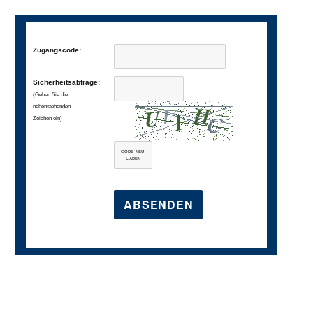
Zugangscode:
Sicherheitsabfrage:
(Geben Sie die
nebenstehenden
Zeichen ein)
CODE NEU
LADEN