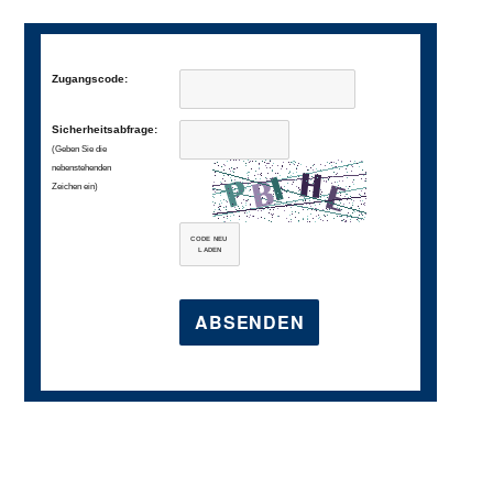
Zugangscode:
Sicherheitsabfrage:
(Geben Sie die
nebenstehenden
Zeichen ein)
CODE NEU
LADEN