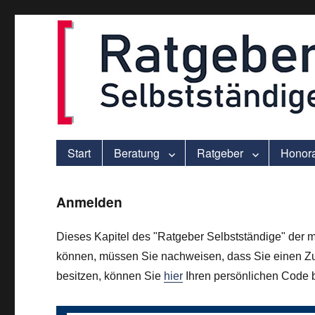
ver.di-Beratung für Solo-Selbstständige – praxisnah und individu
selbststaendigen.info
Start
Beratung
Ratgeber
Honor
Anmelden
Dieses Kapitel des "Ratgeber Selbstständige" der m
können, müssen Sie nachweisen, dass Sie einen Zu
besitzen, können Sie
hier
Ihren persönlichen Code be