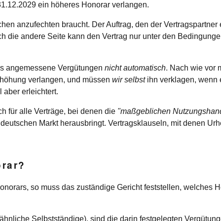
31.12.
2029
ein höheres Honorar verlangen.
hen anzufechten braucht. Der Auftrag, den der Vertragspartner er
uch die andere Seite kann den Vertrag nur unter den Bedingung
t es angemessene Vergütungen
nicht automatisch
. Nach wie vor
rhöhung verlangen, und müssen
wir selbst
ihn verklagen, wenn 
aber erleichtert.
h für alle Verträge, bei denen die
"maßgeblichen Nutzungshan
n deutschen Markt herausbringt. Vertragsklauseln, mit denen Urh
orar?
onorars, so muss das zuständige Gericht feststellen, welches 
erähnliche Selbstständige), sind die darin festgelegten Vergüt