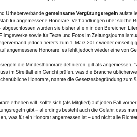
 und Urheberverbände
gemeinsame Vergütungsregeln
aufstell
aßstab für angemessene Honorare. Verhandlungen über solche Re
geschlossen wurden sie bisher allein in den Bereichen Literat
e Filmgewerke sowie für Texte und Fotos im Zeitungsjournalismu
rverband jedoch bereits zum 1. März 2017 wieder einseitig gek
t auf angemessene Honorare, es fehlt jedoch wieder eine von 
sregeln die Mindesthonorare definieren, gilt als angemessen,
"
muss im Streitfall ein Gericht prüfen, was die Branche üblicher
 branchenübliche Honorare, nannte die Gesetzesbegründung zum §
 erheben will, sollte sich (als Mitglied) auf jeden Fall vorher 
gsregeln gibt – allerdings besteht auch die Gefahr, dass man 
en, was für ein Honorar angemessen ist – und nicht alle Richte