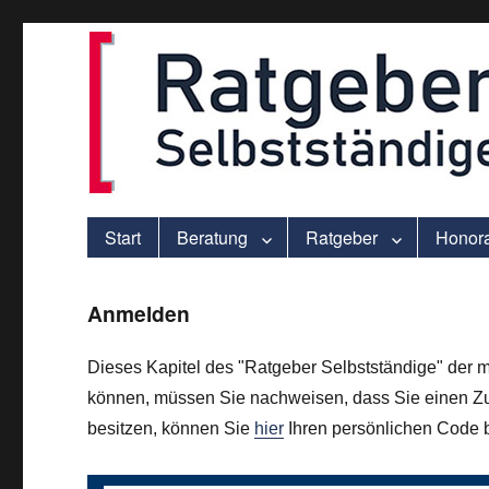
ver.di-Beratung für Solo-Selbstständige – praxisnah und individu
selbststaendigen.info
Start
Beratung
Ratgeber
Honor
Anmelden
Dieses Kapitel des "Ratgeber Selbstständige" der m
können, müssen Sie nachweisen, dass Sie einen Zu
besitzen, können Sie
hier
Ihren persönlichen Code be