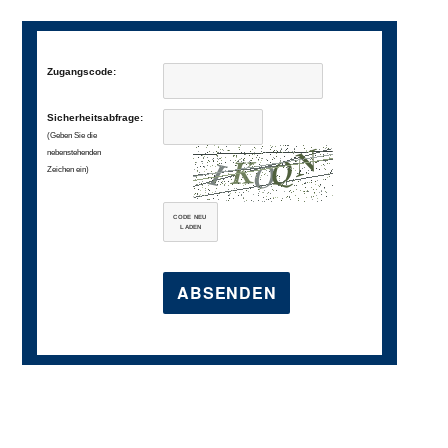
Zugangscode:
Sicherheitsabfrage:
(Geben Sie die
nebenstehenden
Zeichen ein)
CODE NEU
LADEN