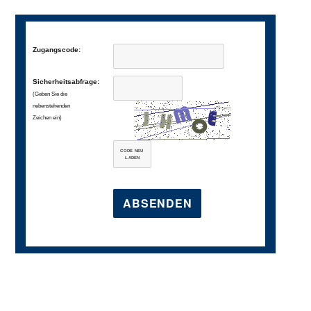
Zugangscode:
Sicherheitsabfrage:
(Geben Sie die
nebenstehenden
Zeichen ein)
CODE NEU
LADEN