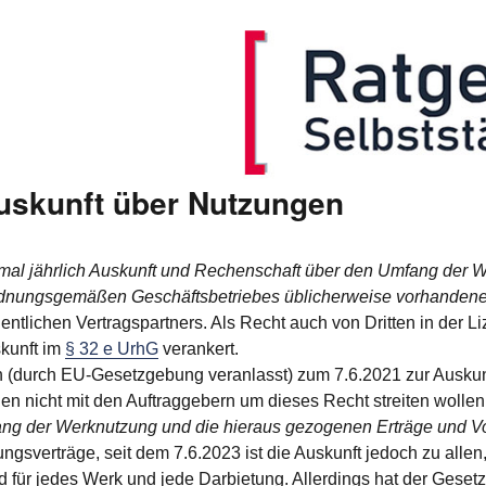
Auskunft über Nutzungen
mal jährlich Auskunft und Rechenschaft über den Umfang der 
rdnungsgemäßen Geschäftsbetriebes üblicherweise vorhandene
gentlichen Vertragspartners. Als Recht auch von Dritten in der 
skunft im
§ 32 e UrhG
verankert.
durch EU-Gesetzgebung veranlasst) zum 7.6.2021 zur Auskunfts
nen nicht mit den Auftraggebern um dieses Recht streiten wolle
ang der Werknutzung und die hieraus gezogenen Erträge und Vo
ngsverträge, seit dem 7.6.2023 ist die Auskunft jedoch zu allen,
nd für jedes Werk und jede Darbietung. Allerdings hat der Gese