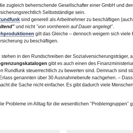
, die zugleich beherrschende Gesellschafter einer GmbH und der
rsicherungsrechtlich Selbstständige sein.
 Rundfunk
sind generell als Arbeitnehmer zu beschäftigen (auch
ltend"
und nicht
"von vornherein auf Dauer angelegt"
.
sehproduktionen
gilt das Gleiche – dennoch weigern sich viele 
ersicherung zu beschäftigen.
 stehen in den Rundschreiben der Sozialversicherungsträger, au
grenzungskatalogen
gibt es auch einen des Finanzminister
den Rundfunk steuerrechtlich zu bewerten sind. Demnach sind s
im Erlass genannten über 30 Ausnahmeberufe nachgehen. – Dass 
cht die Sache nicht einfacher. Es gibt dadurch viele Menschen, 
e Probleme im Alltag für die wesentlichen "Problemgruppen" ge