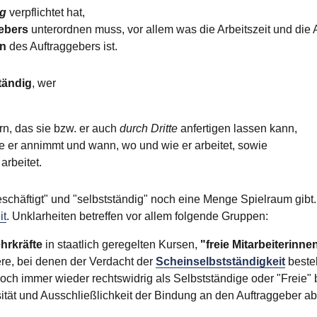
ng
verpflichtet hat,
ebers
unterordnen muss, vor allem was die Arbeitszeit und die A
on
des Auftraggebers ist.
tändig
, wer
fern, das sie bzw. er auch
durch Dritte
anfertigen lassen kann,
e er annimmt und wann, wo und wie er arbeitet, sowie
arbeitet.
schäftigt" und "selbstständig" noch eine Menge Spielraum gibt. 
it
. Unklarheiten betreffen vor allem folgende Gruppen:
hrkräfte
in staatlich geregelten Kursen,
"freie Mitarbeiterinne
e, bei denen der Verdacht der
Scheinselbstständigkeit
besteh
h immer wieder rechtswidrig als Selbstständige oder "Freie" b
ität und Ausschließlichkeit der Bindung an den Auftraggeber ab,