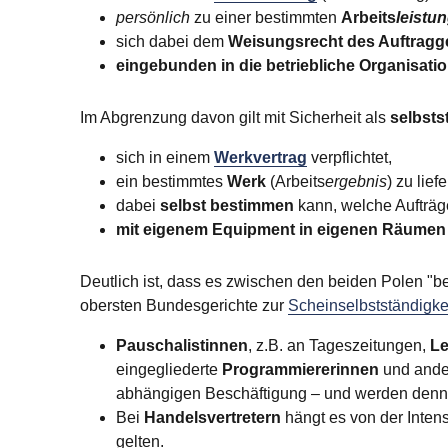
persönlich
zu einer bestimmten
Arbeits
leistu
sich dabei dem
Weisungsrecht des Auftragg
eingebunden in die betriebliche Organisati
Im Abgrenzung davon gilt mit Sicherheit als
selbsts
sich in einem
Werkvertrag
verpflichtet,
ein bestimmtes
Werk
(Arbeits
ergebnis
) zu lie
dabei
selbst bestimmen
kann, welche Aufträg
mit eigenem Equipment in eigenen Räumen
Deutlich ist, dass es zwischen den beiden Polen "be
obersten Bundesgerichte zur
Scheinselbstständigke
Pauschalistinnen
, z.B. an Tageszeitungen,
Le
eingegliederte
Programmiererinnen
und ander
abhängigen Beschäftigung – und werden dennoc
Bei
Handelsvertretern
hängt es von der Intens
gelten.