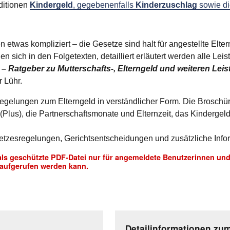
ditionen
Kindergeld
, gegebenenfalls
Kinderzuschlag
sowie di
en etwas kompliziert – die Gesetze sind halt für angestellte Elt
den sich in den Folgetexten, detailliert erläutert werden alle Le
– Ratgeber zu Mutterschafts-, Elterngeld und weiteren Lei
r Lühr.
 Regelungen zum Elterngeld in verständlicher Form. Die Broschü
 (Plus), die Partnerschaftsmonate und Elternzeit, das Kindergel
setzesregelungen, Gerichtsentscheidungen und zusätzliche Info
als geschützte PDF-Datei
nur für angemeldete Benutzerinnen un
aufgerufen werden kann.
Detailinformationen zu