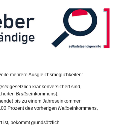
weile mehrere Ausgleichsmöglichkeiten:
geld
gesetzlich krankenversichert sind,
cherten
Brutto
einkommens).
ziehende) bis zu einem Jahreseinkommen
100 Prozent des vorherigen
Netto
einkommens,
 ist, bekommt grundsätzlich