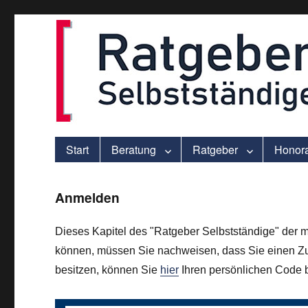
ver.di-Beratung für Solo-Selbstständige – praxisnah und individu
selbststaendigen.info
Start
Beratung
Ratgeber
Honor
Anmelden
Dieses Kapitel des "Ratgeber Selbstständige" der m
können, müssen Sie nachweisen, dass Sie einen Zu
besitzen, können Sie
hier
Ihren persönlichen Code be