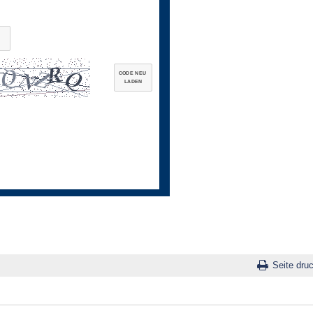
CODE NEU
LADEN
Seite dru