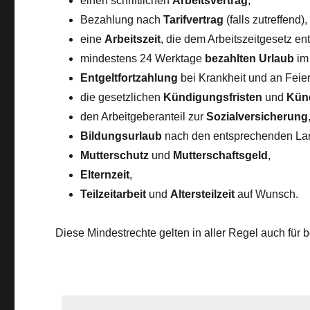
einen schriftlichen
Arbeitsvertrag
,
Bezahlung nach
Tarifvertrag
(falls zutreffend),
eine
Arbeitszeit
, die dem Arbeitszeitgesetz ent
mindestens 24 Werktage
bezahlten Urlaub
im 
Entgeltfortzahlung
bei Krankheit und an Feie
die gesetzlichen
Kündigungsfristen
und
Kün
den Arbeitgeberanteil zur
Sozialversicherung
Bildungsurlaub
nach den entsprechenden La
Mutterschutz
und
Mutterschaftsgeld
,
Elternzeit
,
Teilzeitarbeit
und
Altersteilzeit
auf Wunsch.
Diese Mindestrechte gelten in aller Regel auch für be