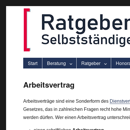
ver.di-Beratung für Solo-Selbstständige – praxisnah und individu
selbststaendigen.info
Start
Beratung
Ratgeber
Honor
Arbeitsvertrag
Arbeitsverträge sind eine Sonderform des
Dienstver
Gesetzes, das in zahlreichen Fragen recht hohe Minde
werden dürfen. Wer einen Arbeitsvertrag unterschrei