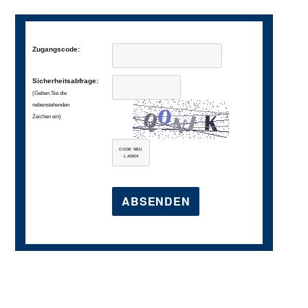
Zugangscode:
Sicherheitsabfrage:
(Geben Sie die
nebenstehenden
Zeichen ein)
CODE NEU
LADEN