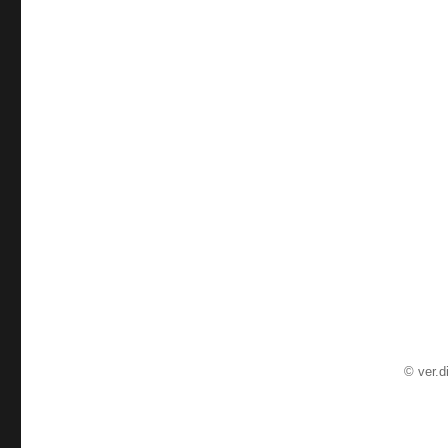
©
ver.d