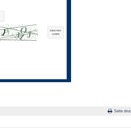
CODE NEU
LADEN
Seite dru