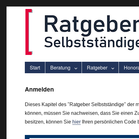
ver.di-Beratung für Solo-Selbstständige – praxisnah und individu
selbststaendigen.info
Start
Beratung
Ratgeber
Honor
Anmelden
Dieses Kapitel des "Ratgeber Selbstständige" der m
können, müssen Sie nachweisen, dass Sie einen Zu
besitzen, können Sie
hier
Ihren persönlichen Code be