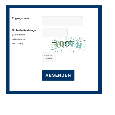
Zugangscode:
Sicherheitsabfrage:
(Geben Sie die
nebenstehenden
Zeichen ein)
CODE NEU
LADEN