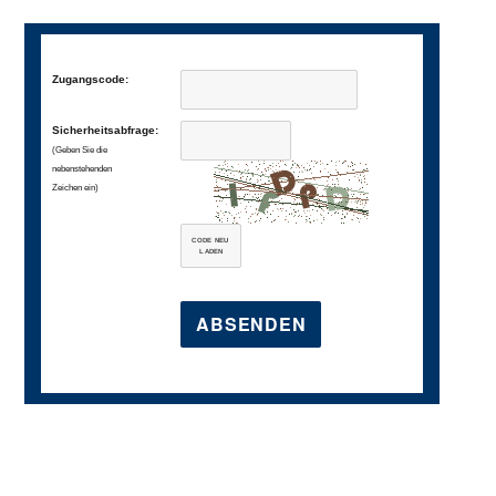
Zugangscode:
Sicherheitsabfrage:
(Geben Sie die
nebenstehenden
Zeichen ein)
CODE NEU
LADEN