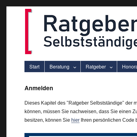
ver.di-Beratung für Solo-Selbstständige – praxisnah und individu
selbststaendigen.info
Start
Beratung
Ratgeber
Honor
Anmelden
Dieses Kapitel des "Ratgeber Selbstständige" der m
können, müssen Sie nachweisen, dass Sie einen Zu
besitzen, können Sie
hier
Ihren persönlichen Code be