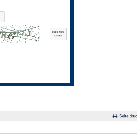
CODE NEU
LADEN
Seite dru