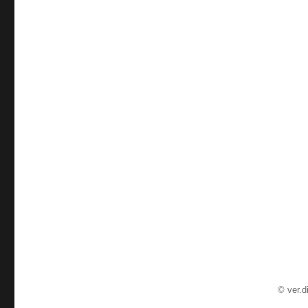
©
ver.d