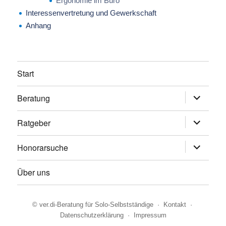
Ergonomie im Büro
Interessenvertretung und Gewerkschaft
Anhang
Start
Beratung
Untermen
anzeigen
Ratgeber
Untermen
anzeigen
Honorarsuche
Untermen
anzeigen
Über uns
©
ver.di-Beratung für Solo-Selbstständige
·
Kontakt
·
Datenschutzerklärung
·
Impressum