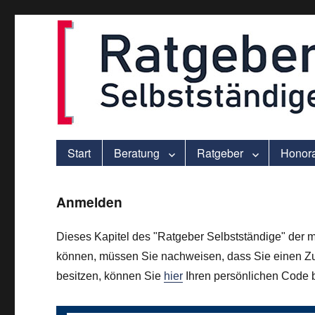
ver.di-Beratung für Solo-Selbstständige – praxisnah und individu
selbststaendigen.info
Start
Beratung
Ratgeber
Honor
Anmelden
Dieses Kapitel des "Ratgeber Selbstständige" der m
können, müssen Sie nachweisen, dass Sie einen Zu
besitzen, können Sie
hier
Ihren persönlichen Code be