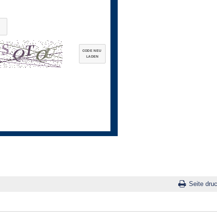
CODE NEU
LADEN
Seite dru