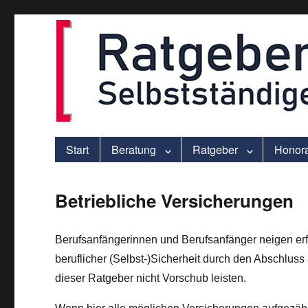
ver.di-Beratung für Solo-Selbstständige – praxisnah und individu
selbststaendigen.info
Start
Beratung
Ratgeber
Honor
Betriebliche Versicherungen
Berufsanfängerinnen und Berufsanfänger neigen e
beruflicher (Selbst-)Sicherheit durch den Abschlus
dieser Ratgeber nicht Vorschub leisten.