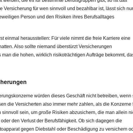
 werden, die es für bestimmte Berufsgruppen gibt, so ist das
Versicherung für wen sinnvoll und bezahlbar ist, lässt sich nu
jeweiligen Person und den Risiken ihres Berufsalltages
st einmal herausstellen: Für viele nimmt die freie Karriere eine
hatten. Also sollte niemand überstürzt Versicherungen
s man die hohen, wirklich risikoträchtigen Aufträge bekommt, da
cherungen
herungskonzerne würden dieses Geschäft nicht betreiben, wenn 
n die Versicherten also immer mehr zahlen, als die Konzerne 
sinnvoll sein, um
große
Risiken abzusichern, die man allein ni
oder den Verlust der Berufsfähigkeit. Ob sich dagegen die
toapparat gegen Diebstahl oder Beschädigung zu versichern o