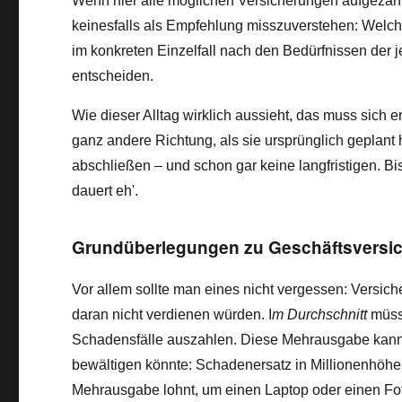
Wenn hier alle möglichen Versicherungen aufgezählt
keinesfalls als Empfehlung misszuverstehen: Welche 
im konkreten Einzelfall nach den Bedürfnissen der 
entscheiden.
Wie dieser Alltag wirklich aussieht, das muss sich er
ganz andere Richtung, als sie ursprünglich geplant 
abschließen – und schon gar keine langfristigen. Bi
dauert eh'.
Grundüberlegungen zu Geschäftsversi
Vor allem sollte man eines nicht vergessen: Versic
daran nicht verdienen würden. I
m Durchschnitt
müsse
Schadensfälle auszahlen. Diese Mehrausgabe kann 
bewältigen könnte: Schadenersatz in Millionenhöhe 
Mehrausgabe lohnt, um einen Laptop oder einen Fo