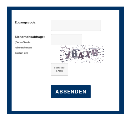
Zugangscode:
Sicherheitsabfrage:
(Geben Sie die
nebenstehenden
Zeichen ein)
CODE NEU
LADEN