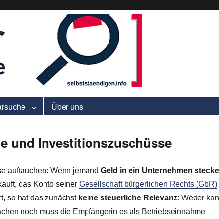
ell.
arsuche
Über uns
te und Investitionszuschüsse
nisse auftauchen: Wenn jemand
Geld in ein Unternehmen steck
 kauft, das Konto seiner
Gesellschaft bürgerlichen Rechts (GbR)
ert, so hat das zunächst
keine steuerliche Relevanz
: Weder ka
machen noch muss die Empfängerin es als Betriebseinnahme