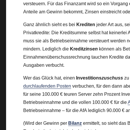
versteuern. Für das Finanzamt wird so ein Vorgang 
Anteile am Gewinn bekommt, Zinsen einstreicht ode
Ganz ähnlich sieht es bei
Krediten
jeder Art aus, 
Privatkredite: Die Kreditsumme selbst hat keinerl
muss sie als Betriebseinnahme versteuert werden n
mindern. Lediglich die
Kredit
zinsen
können als Bet
Einnahmenüberschussrechnung tauchen Kredite daher
Ausgaben verbucht.
Wer das Glück hat, einen
Investitions
zuschuss
zu 
durchlaufenden Posten
verbuchen, für den dann ab
für seine 100.000 € teuren Server zehn Prozent Inv
Betriebseinnahme und die vollen 100.000 € für die
A
Betriebseinnahme – für die AfA lediglich 90.000 € a
(Wird der Gewinn per
Bilanz
ermittelt, so sieht das