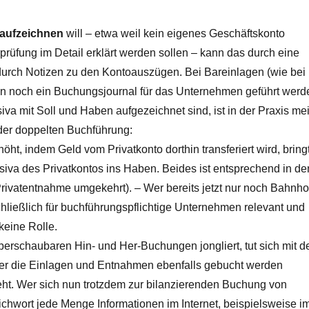
 aufzeichnen
will – etwa weil kein eigenes Geschäftskonto
prüfung im Detail erklärt werden sollen – kann das durch eine
durch Notizen zu den Kontoauszügen. Bei Bareinlagen (wie bei
nn noch ein Buchungsjournal für das Unternehmen geführt werd
iva mit Soll und Haben aufgezeichnet sind, ist in der Praxis mei
 der doppelten Buchführung:
öht, indem Geld vom Privatkonto dorthin transferiert wird, bring
siva des Privatkontos ins Haben. Beides ist entsprechend in de
rivatentnahme umgekehrt). – Wer bereits jetzt nur noch Bahnho
chließlich für buchführungspflichtige Unternehmen relevant und
 keine Rolle.
überschaubaren Hin- und Her-Buchungen jongliert, tut sich mit d
n der die Einlagen und Entnahmen ebenfalls gebucht werden
eht. Wer sich nun trotzdem zur bilanzierenden Buchung von
ichwort jede Menge Informationen im Internet, beispielsweise i