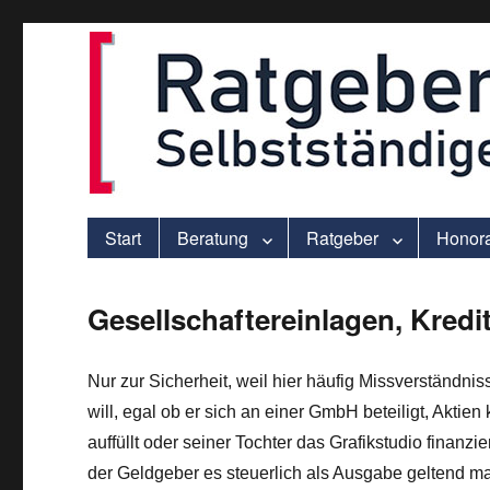
ver.di-Beratung für Solo-Selbstständige – praxisnah und individu
selbststaendigen.info
Start
Beratung
Ratgeber
Honor
Gesellschaftereinlagen, Kredi
Nur zur Sicherheit, weil hier häufig Missverständ
will, egal ob er sich an einer GmbH beteiligt, Aktien
auffüllt oder seiner Tochter das Grafikstudio finanzi
der Geldgeber es steuerlich als Ausgabe geltend 