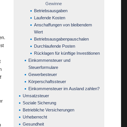
Gewinne
Betriebsausgaben
Laufende Kosten
Anschaffungen von bleibendem
Wert
en.
Betriebsausgabenpauschalen
st
Durchlaufende Posten
Rücklagen für künftige Investitionen
Einkommensteuer und
t
Steuerformulare
n
Gewerbesteuer
f
Körperschaftssteuer
Einkommensteuer im Ausland zahlen?
Umsatzsteuer
er
Soziale Sicherung
Betriebliche Versicherungen
Urheberrecht
Gesundheit
m