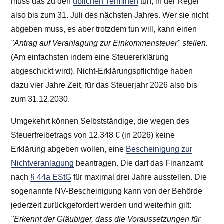
muss das zu den
üblichen Terminen
tun, in der Regel
also bis zum 31. Juli des nächsten Jahres. Wer sie nicht
abgeben muss, es aber trotzdem tun will, kann einen
"Antrag auf Veranlagung zur Einkommensteuer" stellen.
(Am einfachsten indem eine Steuererklärung
abgeschickt wird). Nicht-Erklärungspflichtige haben
dazu vier Jahre Zeit, für das Steuerjahr
2026
also bis
zum 31.12.
2030
.
Umgekehrt können Selbstständige, die wegen des
Steuerfreibetrags von
12.348 €
(in
2026
) keine
Erklärung abgeben wollen, eine
Bescheinigung zur
Nichtveranlagung
beantragen. Die darf das Finanzamt
nach
§ 44a EStG
für maximal drei Jahre ausstellen. Die
sogenannte NV-Bescheinigung kann von der Behörde
jederzeit zurückgefordert werden und weiterhin gilt:
"Erkennt der Gläubiger, dass die Voraussetzungen für