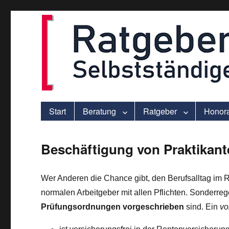
ver.di-Beratung für Solo-Selbstständige – praxisnah und individu
selbststaendigen.info
Start
Beratung
Ratgeber
Honor
Beschäftigung von Praktikant
Wer Anderen die Chance gibt, den Berufsalltag im
normalen Arbeitgeber mit allen Pflichten. Sonderrege
Prüfungsordnungen vorgeschrieben
sind. Ein
vo