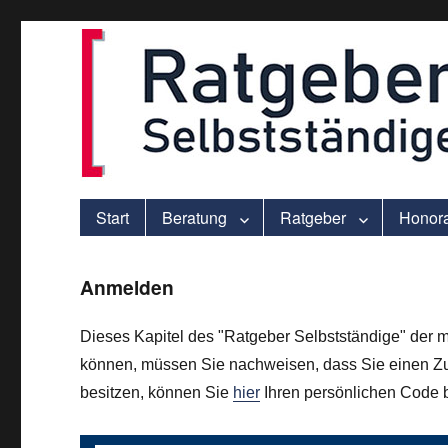
ver.di-Beratung für Solo-Selbstständige – praxisnah und individu
selbststaendigen.info
Start
Beratung
Ratgeber
Honor
Anmelden
Dieses Kapitel des "Ratgeber Selbstständige" der m
können, müssen Sie nachweisen, dass Sie einen Zu
besitzen, können Sie
hier
Ihren persönlichen Code be