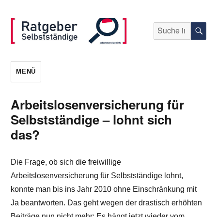
Suche
S
nach:
selbststaendigen.info
MENÜ
Arbeitslosenversicherung für
Selbstständige – lohnt sich
das?
Die Frage, ob sich die freiwillige
Arbeitslosenversicherung für Selbstständige lohnt,
konnte man bis ins Jahr 2010 ohne Einschränkung mit
Ja beantworten. Das geht wegen der drastisch erhöhten
Beiträge nun nicht mehr: Es hängt jetzt wieder vom