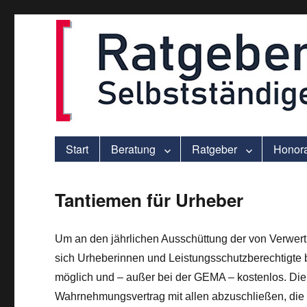
ver.di-Beratung für Solo-Selbstständige – praxisnah und individu
selbststaendigen.info
Start
Beratung
Ratgeber
Honor
Tantiemen für Urheber
Um an den jährlichen Ausschüttung der von Verwer
sich Urheberinnen und Leistungsschutzberechtigte b
möglich und – außer bei der GEMA – kostenlos. Die
Wahrnehmungsvertrag mit allen abzuschließen, die 