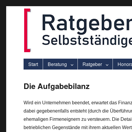
ver.di-Beratung für Solo-Selbstständige – praxisnah und individu
selbststaendigen.info
Start
Beratung
Ratgeber
Honor
Die Aufgabebilanz
Wird ein Unternehmen beendet, erwartet das Finanza
dabei gegebenenfalls entsteht (durch die Überführ
ehemaligen Firmeneignern zu versteuern. Die Detai
betrieblichen Gegenstände mit ihrem aktuellen We