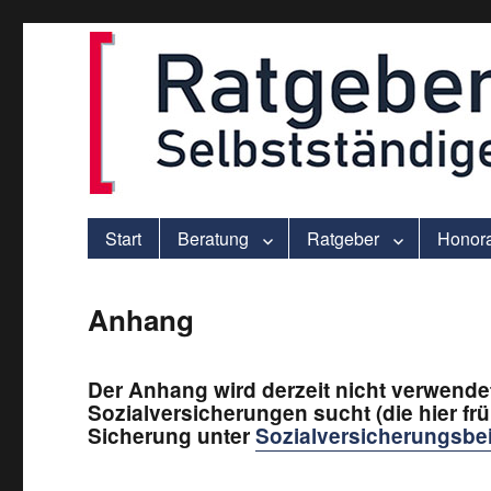
ver.di-Beratung für Solo-Selbstständige – praxisnah und individu
selbststaendigen.info
Start
Beratung
Ratgeber
Honor
Anhang
Der Anhang wird derzeit nicht verwendet.
Sozialversicherungen sucht (die hier frü
Sicherung unter
Sozialversicherungsbe