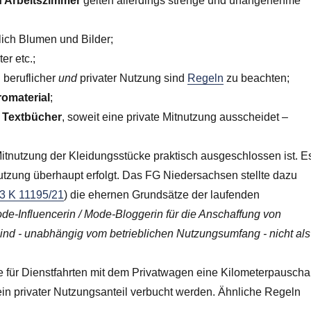
n Arbeitszimmer
gelten allerdings strenge und unangenehme
lich Blumen und Bilder;
r etc.;
 beruflicher
und
privater Nutzung sind
Regeln
zu beachten;
romaterial
;
d Textbücher
, soweit eine private Mitnutzung ausscheidet –
itnutzung der Kleidungsstücke praktisch ausgeschlossen ist. E
Nutzung überhaupt erfolgt. Das FG Niedersachsen stellte dazu
 3 K 11195/21
) die ehernen Grundsätze der laufenden
e-Influencerin / Mode-Bloggerin für die Anschaffung von
ind - unabhängig vom betrieblichen Nutzungsumfang - nicht als
ie für Dienstfahrten mit dem Privatwagen eine Kilometerpauscha
in privater Nutzungsanteil verbucht werden. Ähnliche Regeln