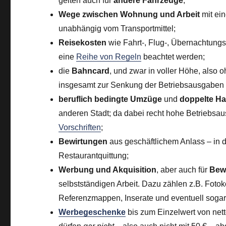
gelten auch für
andere Fahrzeuge
;
Wege zwischen Wohnung und Arbeit
mit ei
unabhängig vom Transportmittel;
Reisekosten
wie Fahrt-, Flug-, Übernachtung
eine
Reihe von Regeln
beachtet werden;
die
Bahncard
, und zwar in voller Höhe, also 
insgesamt zur Senkung der Betriebsausgaben g
beruflich bedingte Umzüge
und
doppelte H
anderen Stadt; da dabei recht hohe Betriebsau
Vorschriften
;
Bewirtungen
aus geschäftlichem Anlass – in 
Restaurantquittung;
Werbung und Akquisition
, aber auch für
Bew
selbstständigen Arbeit. Dazu zählen z.B. Fot
Referenzmappen, Inserate und eventuell sogar
Werbegeschenke
bis zum Einzelwert von nett