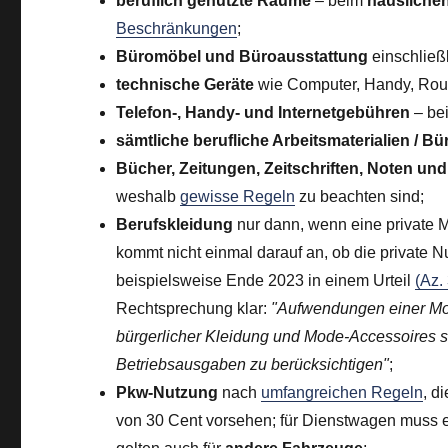
beruflich genutzte Räume
– beim
häusliche
Beschränkungen
;
Büromöbel und Büroausstattung
einschließ
technische Geräte
wie Computer, Handy, Route
Telefon-, Handy- und Internetgebühren
– bei
sämtliche berufliche Arbeitsmaterialien / Bü
Bücher, Zeitungen, Zeitschriften, Noten un
weshalb
gewisse Regeln
zu beachten sind;
Berufskleidung
nur dann, wenn eine private M
kommt nicht einmal darauf an, ob die private 
beispielsweise Ende 2023 in einem Urteil
(Az.
Rechtsprechung klar:
"Aufwendungen einer Mod
bürgerlicher Kleidung und Mode-Accessoires s
Betriebsausgaben zu berücksichtigen"
;
Pkw-Nutzung
nach
umfangreichen Regeln
, d
von 30 Cent vorsehen; für Dienstwagen muss e