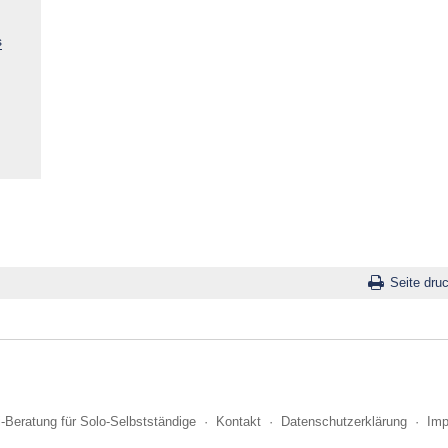
s
Seite dru
i-Beratung für Solo-Selbstständige
·
Kontakt
·
Datenschutzerklärung
·
Im