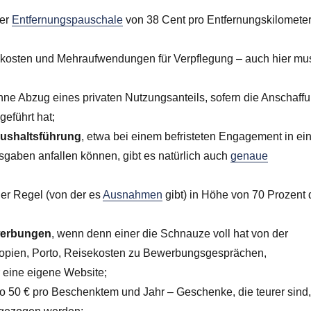
ner
Entfernungspauschale
von 38 Cent pro Entfernungskilometer
skosten und Mehraufwendungen für Verpflegung – auch hier mu
ohne Abzug eines privaten Nutzungsanteils, sofern die Anschaff
eführt hat;
aushaltsführung
, etwa bei einem befristeten Engagement in ei
sgaben anfallen können, gibt es natürlich auch
genaue
der Regel (von der es
Ausnahmen
gibt) in Höhe von 70 Prozent 
erbungen
, wenn denn einer die Schnauze voll hat von der
okopien, Porto, Reisekosten zu Bewerbungsgesprächen,
 eine eigene Website;
o 50 € pro Beschenktem und Jahr – Geschenke, die teurer sind