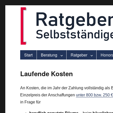
ver.di-Beratung für Solo-Selbstständige – praxisnah und individu
selbststaendigen.info
Start
Beratung
Ratgeber
Honor
Laufende Kosten
An Kosten, die im Jahr der Zahlung vollständig als
Einzelpreis der Anschaffungen
unter 800 bzw. 250 
in Frage für