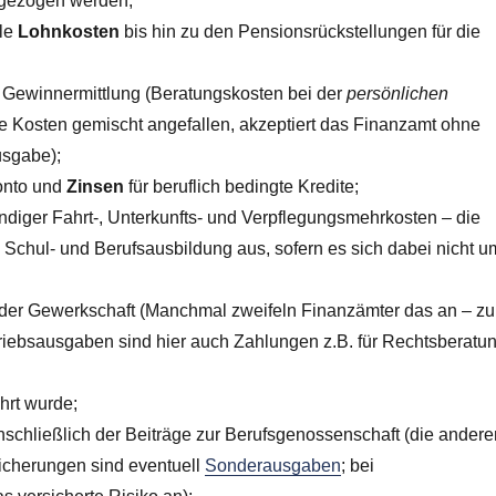
abgezogen werden;
lle
Lohnkosten
bis hin zu den Pensionsrückstellungen für die
 Gewinnermittlung (Beratungskosten bei der
persönlichen
e Kosten gemischt angefallen, akzeptiert das Finanzamt ohne
usgabe);
onto und
Zinsen
für beruflich bedingte Kredite;
ndiger Fahrt-, Unterkunfts- und Verpflegungsmehrkosten – die
e
Schul- und Berufsausbildung aus, sofern es sich dabei nicht u
 der Gewerkschaft (Manchmal zweifeln Finanzämter das an – zu
etriebsausgaben sind hier auch Zahlungen z.B. für Rechtsberatun
hrt wurde;
nschließlich der Beiträge zur Berufsgenossenschaft (die andere
sicherungen sind eventuell
Sonderausgaben
; bei