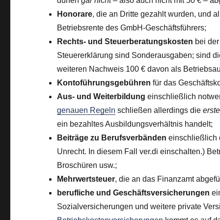
dürfen
gar nicht
– also auch nicht mit 50 € – 
Honorare
, die an Dritte gezahlt wurden, und a
Betriebsrente des GmbH-Geschäftsführers;
Rechts- und Steuerberatungskosten
bei der
Steuererklärung sind Sonderausgaben; sind di
weiteren Nachweis 100 € davon als Betriebsa
Kontoführungsgebühren
für das Geschäftsk
Aus- und Weiterbildung
einschließlich notwe
genauen Regeln
schließen allerdings die
erst
ein bezahltes Ausbildungsverhältnis handelt;
Beiträge zu Berufsverbänden
einschließlich
Unrecht. In diesem Fall ver.di einschalten.) B
Broschüren usw.;
Mehrwertsteuer
, die an das Finanzamt abgefü
berufliche und Geschäftsversicherungen
ei
Sozialversicherungen und weitere private Ver