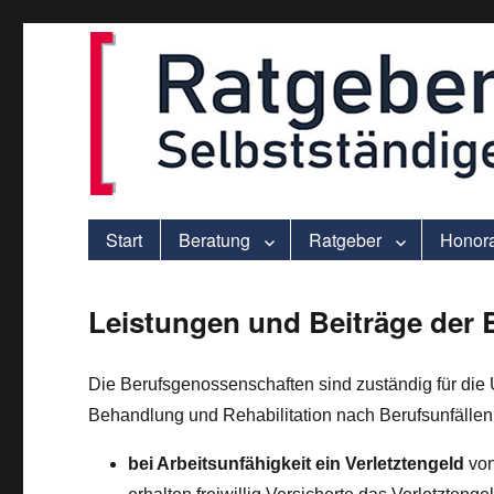
ver.di-Beratung für Solo-Selbstständige – praxisnah und individu
selbststaendigen.info
Start
Beratung
Ratgeber
Honor
Leistungen und Beiträge der
Die Berufsgenossenschaften sind zuständig für die U
Behandlung und Rehabilitation nach Berufsunfälle
bei Arbeitsunfähigkeit ein Verletztengeld
von