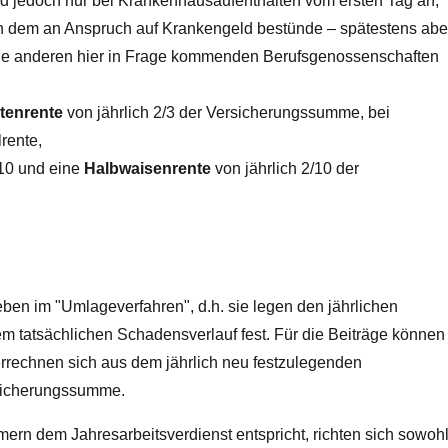
geld jedoch nur bei Krankenhausaufenthalten vom ersten Tag an;
on dem an Anspruch auf Krankengeld bestünde – spätestens abe
 Die anderen hier in Frage kommenden Berufsgenossenschaften
ztenrente
von jährlich 2/3 der Versicherungssumme, bei
rente,
/10 und eine
Halbwaisenrente
von jährlich 2/10 der
ben im "Umlageverfahren", d.h. sie legen den jährlichen
em tatsächlichen Schadensverlauf fest. Für die Beiträge können
rrechnen sich aus dem jährlich neu festzulegenden
rsicherungssumme.
hmern dem Jahresarbeitsverdienst entspricht, richten sich sowoh