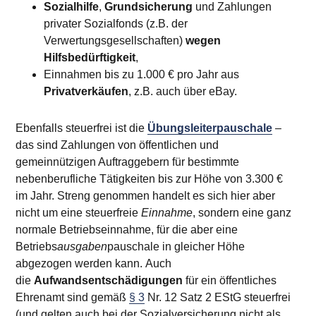
Sozialhilfe
,
Grundsicherung
und Zahlungen
privater Sozialfonds (z.B. der
Verwertungsgesellschaften)
wegen
Hilfsbedürftigkeit
,
Einnahmen bis zu 1.000 € pro Jahr aus
Privatverkäufen
, z.B. auch über eBay.
Ebenfalls steuerfrei ist die
Übungsleiterpauschale
–
das sind Zahlungen von öffentlichen und
gemeinnützigen Auftraggebern für bestimmte
nebenberufliche Tätigkeiten bis zur Höhe von
3.300 €
im Jahr. Streng genommen handelt es sich hier aber
nicht um eine steuerfreie
Einnahme
, sondern eine ganz
normale Betriebseinnahme, für die aber eine
Betriebs
ausgaben
pauschale in gleicher Höhe
abgezogen werden kann. Auch
die
Aufwandsentschädigungen
für ein öffentliches
Ehrenamt sind gemäß
§ 3
Nr. 12 Satz 2 EStG steuerfrei
(und gelten auch bei der Sozialversicherung nicht als