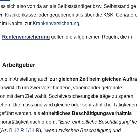
s sich also von da an als Selbstständiger bzw. Selbstständige
lichen Krankenkasse, oder gegebenenfalls über die KSK. Genauer
 im Kapitel zur
Krankenversicherung
.
r
Rentenversicherung
gelten die allgemeinen Regeln, die in
n Arbeitgeber
und
in Anstellung auch
zur gleichen Zeit beim gleichen Auftr
ch wirklich um zwei verschiedene, voneinander getrennte
ion mit dem Ziel wählt, Sozialversicherungsbeiträge zu sparen,
ellen. Die muss und wird gleiche oder sehr ähnliche Tätigkeiten
sgeführt werden, als
einheitliches Beschäftigungsverhältnis
onorartätigkeit nachfordern.
"Eine 'einheitliche Beschäftigung' lie
 (Az.
B 12 R 1/11 R
),
"wenn zwischen Beschäftigung und