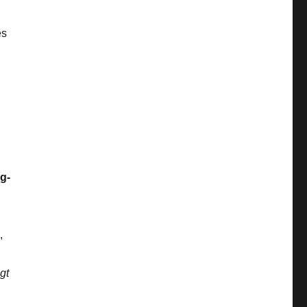
es
ag-
,
gt