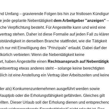
nd Umfang – gravierende Folgen bis hin zur fristlosen Kündigu
e jede geplante Nebentätigkeit
dem Arbeitgeber "anzeigen"
he Verpflichtung besteht. Für Angestellte kann und wird eine
fvertrag stehen. Daher ist diese Formalie auf jeden Fall zu kläre
tändigkeit in derselben Branche stattfindet, wie die Tätigkeit
h nur mit Einwilligung des "Prinzipals" erlaubt. Dabei darf der
llkürlich verbieten: Wenn die Nebentätigkeit keine
rt, haben Angestellte einen
Rechtsanspruch auf Nebentätigk
itsvertrag etwas anderes steht – solange keine berechtigten
lich ist eine Anstellung ein Vertrag über Arbeitszeiten und kein
 (oder als) Konkurrenzunternehmen ausgeführt werden sowie
 Hauptjob oder die Erholungsfähigkeit gefährden. Gleiches gilt
llten. Dieser Urlaub soll der Erholung dienen und entsprechen