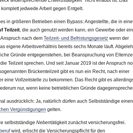
eck widersprechende Erwerbstätigkeit"
nicht erlaubt ist. Das
er komplett jedwede Arbeit gegen Entgelt.
es in größeren Betrieben einen Bypass: Angestellte, die in ein
 Teilzeit
, die auch genutzt werden kann, ein Gewerbe oder ei
der Anspruch nach dem
Teilzeit- und Befristungsgesetz
wenn der
s eigene Arbeitsverhältnis bereits sechs Monate läuft. Abgeleh
ebliche Gründe entgegenstehen, bei Beanspruchung von Elternzei
ie Teilzeit sprechen. Und seit Januar 2019 ist der Anspruch n
 sogenannten Brückenteilzeit gibt es nun ein Recht, nach einer
r eine Vollzeitstelle zu bekommen. Das Recht gibt es allerding
 wiederum nur, wenn keine betrieblichen Gründe dagegenspreche
al ausdrücklich: Ja, natürlich dürfen auch Selbstständige eine
ichen Vergünstigungen
gelten.
ie selbstständige
Neben
tätigkeit zunächst versicherungsfrei.
beruf
wird, erlischt die Versicherungspflicht für den