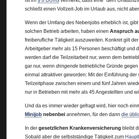
ist im
§ 8 BUrlG
vermerkt, dass eine
"dem Urlaubszw
schließt einen Vollzeit-Job im Urlaub aus, nicht ab
Wenn der Umfang des Nebenjobs erheblich ist, gibt 
solchen Betrieb arbeiten, haben einen
Anspruch auf
freiberufliche Tätigkeit auszuweiten. Konkret gilt 
Arbeitgeber mehr als 15 Personen beschäftigt und da
werden darf die Teilzeitarbeit nur, wenn dem betri
gar nur, wenn
dringende
betriebliche Gründe gegen d
einmal attraktiver geworden: Mit der Einführung der
Teilzeitphase zwischen einem und fünf Jahren wiede
nur in Betrieben mit mehr als 45 Angestellten und
Und da es immer wieder gefragt wird, hier noch einm
Minijob
nebenbei
annehmen, für den dann
die übl
In der
gesetzlichen Krankenversicherung
bleibt d
Sobald aber die selbstständige Tätigkeit zum
Haupt