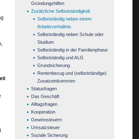
Gründungshilfen
Zusätzliche Selbstständigkeit
ng
Selbstständig neben einem
–
Arbeitsverhältnis
Selbstständig neben Schule oder
Studium
n,
Selbstständig in der Familienphase
Selbstständig und ALG
Grundsicherung
Rentenbezug und (selbstständige)
eit
Zusatzeinkommen
Statusfragen
e
Das Geschäft
Alltagsfragen
Kooperation
Gewinnsteuern
Umsatzsteuer
d
Soziale Sicherung