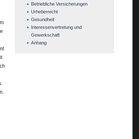
Betriebliche Versicherungen
Urheberrecht
Gesundheit
em
Interessenvertretung und
ne
Gewerkschaft
Anhang
nt
t
och
s
n.
n