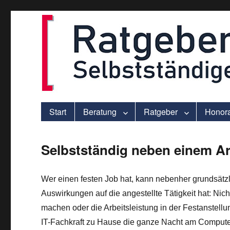
ver.di-Beratung für Solo-Selbstständige – praxisnah und individu
selbststaendigen.info
Start
Beratung
Ratgeber
Honor
Selbstständig neben einem Ar
Wer einen festen Job hat, kann nebenher grundsätzli
Auswirkungen auf die angestellte Tätigkeit hat: Nic
machen oder die Arbeitsleistung in der Festanstellu
IT-Fachkraft zu Hause die ganze Nacht am Compute