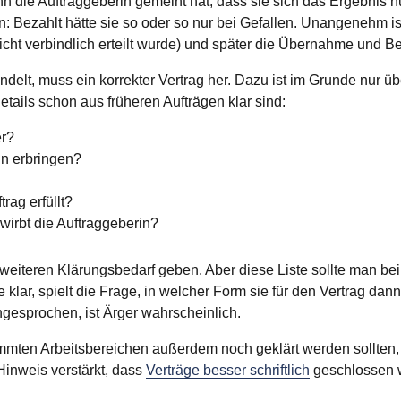
nn die Auftraggeberin gemeint hat, dass sie sich das Ergebnis nu
en: Bezahlt hätte sie so oder so nur bei Gefallen. Unangenehm i
 nicht verbindlich erteilt wurde) und später die Übernahme und 
handelt, muss ein korrekter Vertrag her. Dazu ist im Grunde nur 
ails schon aus früheren Aufträgen klar sind:
er?
in erbringen?
trag erfüllt?
wirbt die Auftraggeberin?
 weiteren Klärungsbedarf geben. Aber diese Liste sollte man be
lar, spielt die Frage, in welcher Form sie für den Vertrag dann 
ngesprochen, ist Ärger wahrscheinlich.
mmten Arbeitsbereichen außerdem noch geklärt werden sollten, 
 Hinweis verstärkt, dass
Verträge besser schriftlich
geschlossen w