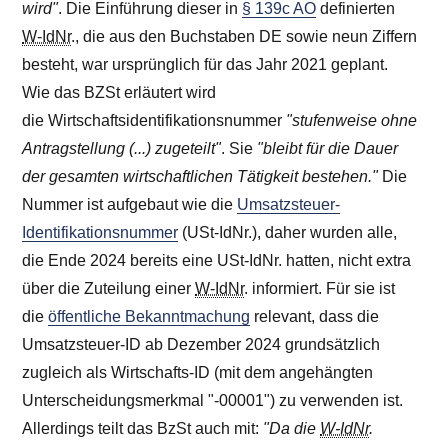
wird"
. Die Einführung dieser in
§ 139c AO
definierten
W-IdNr
., die aus den Buchstaben DE sowie neun Ziffern
besteht, war ursprünglich für das Jahr 2021 geplant.
Wie das BZSt erläutert wird
die Wirtschaftsidentifikationsnummer
"stufenweise ohne
Antragstellung (...) zugeteilt"
. Sie
"bleibt für die Dauer
der gesamten wirtschaftlichen Tätigkeit bestehen."
Die
Nummer ist aufgebaut wie die
Umsatzsteuer-
Identifikationsnummer
(USt-IdNr.), daher wurden alle,
die Ende 2024 bereits eine USt-IdNr. hatten, nicht extra
über die Zuteilung einer
W-IdNr
. informiert. Für sie ist
die
öffentliche Bekanntmachung
relevant, dass die
Umsatzsteuer-ID ab Dezember 2024 grundsätzlich
zugleich als Wirtschafts-ID (mit dem angehängten
Unterscheidungsmerkmal "-00001") zu verwenden ist.
Allerdings teilt das BzSt auch mit:
"Da die
W-IdNr
.