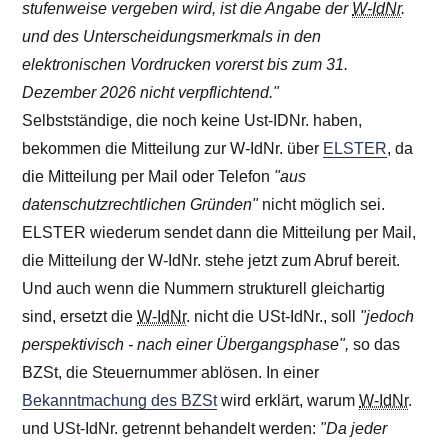
stufenweise vergeben wird, ist die Angabe der
W-IdNr
.
und des Unterscheidungsmerkmals in den
elektronischen Vordrucken vorerst bis zum 31.
Dezember 2026 nicht verpflichtend."
Selbstständige, die noch keine Ust-IDNr. haben,
bekommen die Mitteilung zur W-IdNr. über
ELSTER
, da
die Mitteilung per Mail oder Telefon
"aus
datenschutzrechtlichen Gründen"
nicht möglich sei.
ELSTER wiederum sendet dann die Mitteilung per Mail,
die Mitteilung der W-IdNr. stehe jetzt zum Abruf bereit.
Und auch wenn die Nummern strukturell gleichartig
sind, ersetzt die
W-IdNr
. nicht die USt-IdNr., soll
"jedoch
perspektivisch - nach einer Übergangsphase",
so das
BZSt, die Steuernummer ablösen. In einer
Bekanntmachung des BZSt
wird erklärt, warum
W-IdNr
.
und USt-IdNr. getrennt behandelt werden:
"Da jeder