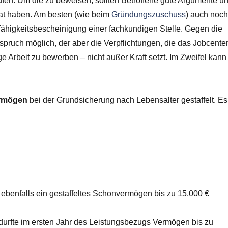
rüfen. Um die zu beweisen, sollten Betroffene gute Argumente u
rat haben. Am besten (wie beim
Gründungszuschuss
) auch noc
ähigkeitsbescheinigung einer fachkundigen Stelle. Gegen die
spruch möglich, der aber die Verpflichtungen, die das Jobcente
ge Arbeit zu bewerben – nicht außer Kraft setzt. Im Zweifel kann
rmögen
bei der Grundsicherung nach Lebensalter gestaffelt. Es
 ebenfalls ein gestaffeltes Schonvermögen bis zu 15.000 €
durfte im ersten Jahr des Leistungsbezugs Vermögen bis zu