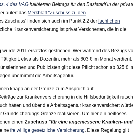
bs. 4 des VAG
halbierten Beitrags für den Basistarif in der priva
erläutert das
Merkblatt "Zuschuss zu den
es Zuschuss' finden sich auch im Punkt 2.2 der
fachlichen
zliche Krankenversicherung ist privat Versicherten, die in die
g
wurde 2011 ersatzlos gestrichen. Wer während des Bezugs v
 Tätigkeit, etwa als Dozentin, mehr als
603 €
im Monat verdient,
Künstlerinnen und Publizisten gilt diese Pflicht schon ab 325 € i
egen übernimmt die Arbeitsagentur.
ommen knapp an der Grenze zum Anspruch auf
eiträge zur Krankenversicherung in die Hilfsbedürftigkeit rutsc
uch hätten und über die Arbeitsagentur krankenversichert würd
r Grundsicherungs-Grenze realisieren. Um hier ein heilloses
fenen einen
Zuschuss
"für eine angemessene Kranken- und
s eine
freiwillige gesetzliche Versicherung
. Diese Regelung gilt