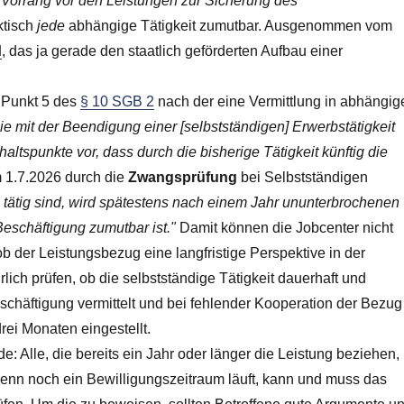
t Vorrang vor den Leistungen zur Sicherung des
ktisch
jede
abhängige Tätigkeit zumutbar. Ausgenommen vom
d
, das ja gerade den staatlich geförderten Aufbau einer
 Punkt 5 des
§ 10 SGB 2
nach der eine Vermittlung in abhängig
sie mit der Beendigung einer [selbstständigen] Erwerbstätigkeit
altspunkte vor, dass durch die bisherige Tätigkeit künftig die
1.7.2026 durch die
Zwangsprüfung
bei Selbstständigen
g tätig sind, wird spätestens nach einem Jahr ununterbrochenen
Beschäftigung zumutbar ist."
Damit können die Jobcenter nicht
b der Leistungsbezug eine langfristige Perspektive in der
lich prüfen, ob die selbstständige Tätigkeit dauerhaft und
Beschäftigung vermittelt und bei fehlender Kooperation der Bezug
ei Monaten eingestellt.
e: Alle, die bereits ein Jahr oder länger die Leistung beziehen,
wenn noch ein Bewilligungszeitraum läuft, kann und muss das