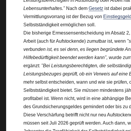
Leistungsberechtigten in Ausbildung oder Arbeit ha
Lebensunterhaltes."
Nach dem
Gesetz
ist dabei pra
Vermittlungsvorrang ist der Bezug von
Einstiegsgel
Selbstständigkeit ermöglichen soll.
Die bisherige Ermessensentscheidung im Absatz 2,
Arbeit (auch für Aufstockende) zumutbar ist, wenn
"
verbunden ist, es sei denn, es liegen begründete Anh
Hilfebedürftigkeit beendet werden kann",
wurde zum 
ergänzt:
"Bei Leistungsberechtigten, die selbständi
Leistungsbezuges geprüft, ob ein Verweis auf eine 
mehr selbst entscheiden, wann und wie sie prüfen, o
Selbstständigkeit bietet. Sie
müssen
mindestens jähr
profitabel ist. Wenn nicht, wird in eine abhängige 
des Grundsicherungsgeldes gemindert oder bis zu dr
Diese Verschärfung betrifft nicht nur neu Aufstockend
müssen seit Juli 2026 geprüft werden. Auch dann, 