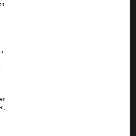
ten
on
m
hen
en,