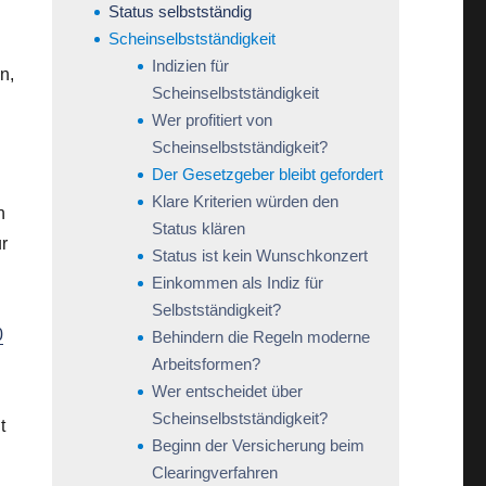
Status selbstständig
Scheinselbstständigkeit
Indizien für
n,
Scheinselbstständigkeit
Wer profitiert von
Scheinselbstständigkeit?
Der Gesetzgeber bleibt gefordert
Klare Kriterien würden den
n
Status klären
ur
Status ist kein Wunschkonzert
Einkommen als Indiz für
Selbstständigkeit?
0
Behindern die Regeln moderne
Arbeitsformen?
Wer entscheidet über
s
Scheinselbstständigkeit?
t
Beginn der Versicherung beim
Clearingverfahren