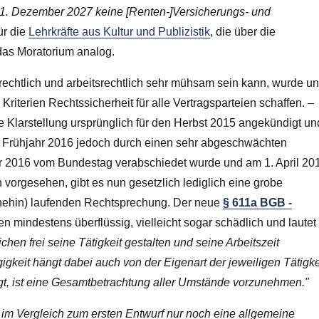
m 31. Dezember 2027 keine [Renten-]Versicherungs- und
ür die
Lehrkräfte aus Kultur und Publizistik
, die über die
 das Moratorium analog.
alrechtlich und arbeitsrechtlich sehr mühsam sein kann, wurde u
Kriterien Rechtssicherheit für alle Vertragsparteien schaffen. –
e Klarstellung ursprünglich für den Herbst 2015 angekündigt un
m Frühjahr 2016 jedoch durch einen sehr abgeschwächten
er 2016 vom Bundestag verabschiedet wurde und am 1. April 20
en vorgesehen, gibt es nun gesetzlich lediglich eine grobe
nehin) laufenden Rechtsprechung. Der neue
§ 611a BGB -
 mindestens überflüssig, vielleicht sogar schädlich und lautet
hen frei seine Tätigkeit gestalten und seine Arbeitszeit
keit hängt dabei auch von der Eigenart der jeweiligen Tätigke
liegt, ist eine Gesamtbetrachtung aller Umstände vorzunehmen."
im Vergleich zum ersten Entwurf nur noch eine allgemeine