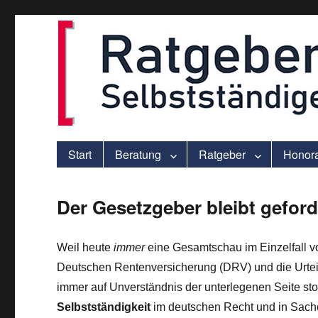
ver.di-Beratung für Solo-Selbstständige – praxisnah und individu
selbststaendigen.info
Start
Beratung
Ratgeber
Honor
Der Gesetzgeber bleibt geford
Weil heute
immer
eine Gesamtschau im Einzelfall 
Deutschen Rentenversicherung (DRV) und die Urteile
immer auf Unverständnis der unterlegenen Seite s
Selbstständigkeit
im deutschen Recht und in Sache