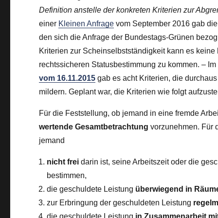
Definition anstelle der konkreten Kriterien zur Abg
einer
Kleinen Anfrage
vom September 2016 gab die R
den sich die Anfrage der Bundestags-Grünen bezog, 
Kriterien zur Scheinselbstständigkeit kann es kein
rechtssicheren Statusbestimmung zu kommen. – Im 
vom 16.11.2015
gab es acht Kriterien, die durchau
mildern. Geplant war, die Kriterien wie folgt aufzuste
Für die Feststellung, ob jemand in eine fremde Arbei
wertende Gesamtbetrachtung
vorzunehmen. Für d
jemand
nicht frei
darin ist, seine Arbeitszeit oder die ges
bestimmen,
die geschuldete Leistung
überwiegend
in Räum
zur Erbringung der geschuldeten Leistung
regelm
die geschuldete Leistung
in Zusammenarbeit m