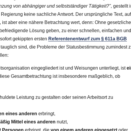
renzung von abhängiger und selbstständiger Tätigkeit?",
gestellt 
egierung keine sachliche Antwort. Der ursprüngliche Text, au
ist aber eine nähere Betrachtung wert, denn: Ohne gesetzlich
e befriedigende Lösung geben, zu einer schnellen, einfachen un
sofort gekippten ersten
Referentenentwurf zum § 611a BGB
s tauglich sind, die Probleme der Statusbestimmung zumindest 
llen:
tsorganisation eingegliedert ist und Weisungen unterliegt, ist
e
iese Gesamtbetrachtung ist insbesondere maßgeblich, ob
chuldete Leistung zu gestalten oder seinen Arbeitsort zu
en eines anderen
erbringt,
äßig Mittel eines anderen
nutzt,
it Personen
erbringt, die
von einem anderen eingesetzt
oder