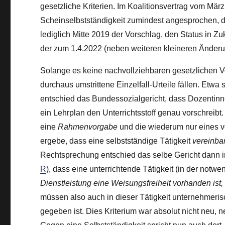
gesetzliche Kriterien. Im Koalitionsvertrag vom Mä
Scheinselbstständigkeit zumindest angesprochen, dem
lediglich Mitte 2019 der Vorschlag, den Status in Z
der zum 1.4.2022 (neben weiteren kleineren Änderung
Solange es keine nachvollziehbaren gesetzlichen V
durchaus umstrittene Einzelfall-Urteile fällen. Etw
entschied das Bundessozialgericht, dass Dozentinne
ein Lehrplan den Unterrichtsstoff genau vorschreibt.
eine
Rahmenvorgabe
und die wiederum nur eines vo
ergebe, dass eine selbstständige Tätigkeit
vereinbar
Rechtsprechung entschied das selbe Gericht dann i
R
), dass eine unterrichtende Tätigkeit (in der notw
Dienstleistung eine Weisungsfreiheit vorhanden ist
müssen also auch in dieser Tätigkeit unternehmeris
gegeben ist. Dies Kriterium war absolut nicht neu, n