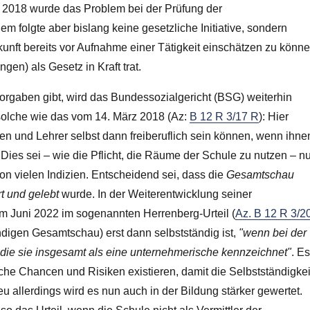
rz 2018 wurde das Problem bei der Prüfung der
 folgte aber bislang keine gesetzliche Initiative, sondern
ukunft bereits vor Aufnahme einer Tätigkeit einschätzen zu könne
en) als Gesetz in Kraft trat.
orgaben gibt, wird das Bundessozialgericht (BSG) weiterhin
a solche wie das vom 14. März 2018 (Az:
B 12 R 3/17 R
): Hier
n und Lehrer selbst dann freiberuflich sein können, wenn ihne
 Dies sei – wie die Pflicht, die Räume der Schule zu nutzen – n
n vielen Indizien. Entscheidend sei, dass die
Gesamtschau
t und gelebt
wurde. In der Weiterentwicklung seiner
m Juni 2022 im sogenannten Herrenberg-Urteil (
Az. B 12 R 3/2
endigen Gesamtschau) erst dann selbstständig ist,
"wenn bei der
, die sie insgesamt als eine unternehmerische kennzeichnet"
. E
che Chancen und Risiken existieren, damit die Selbstständigkei
eu allerdings wird es nun auch in der Bildung stärker gewertet.