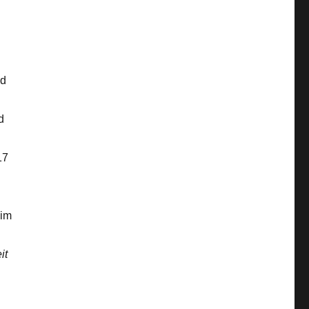
nd
d
17
 im
it