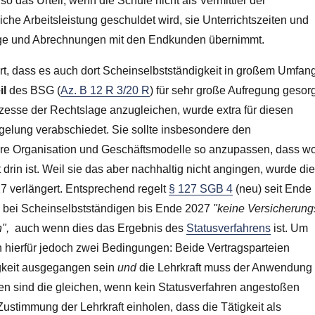
so das Urteil, wenn die Schule nicht als Vermittler der
liche Arbeitsleistung geschuldet wird, sie Unterrichtszeiten und
räge und Abrechnungen mit den Endkunden übernimmt.
ert, dass es auch dort Scheinselbstständigkeit in großem Umfan
il
des BSG (
Az. B 12 R 3/20 R
) für sehr große Aufregung gesorg
ozesse der Rechtslage anzugleichen, wurde extra für diesen
elung verabschiedet. Sie sollte insbesondere den
ihre Organisation und Geschäftsmodelle so anzupassen, dass w
 drin ist. Weil sie das aber nachhaltig nicht angingen, wurde di
 verlängert. Entsprechend regelt
§ 127 SGB 4
(neu) seit Ende
te bei Scheinselbstständigen bis Ende 2027
"keine Versicherung
",
auch wenn dies das Ergebnis des
Statusverfahrens
ist. Um
n hierfür jedoch zwei Bedingungen: Beide Vertragsparteien
igkeit ausgegangen sein
und
die Lehrkraft muss der Anwendung
 sind die gleichen, wenn kein Statusverfahren angestoßen
ustimmung der Lehrkraft einholen, dass die Tätigkeit als